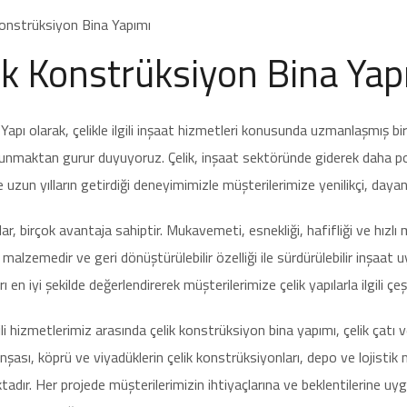
ik Konstrüksiyon Bina Yap
Yapı olarak, çelikle ilgili inşaat hizmetleri konusunda uzmanlaşmış bir ş
nmaktan gurur duyuyoruz. Çelik, inşaat sektöründe giderek daha popü
e uzun yılların getirdiği deneyimimizle müşterilerimize yenilikçi, day
lar, birçok avantaja sahiptir. Mukavemeti, esnekliği, hafifliği ve hızlı mon
 malzemedir ve geri dönüştürülebilir özelliği ile sürdürülebilir inşaat 
ı en iyi şekilde değerlendirerek müşterilerimize çelik yapılarla ilgili ç
lgili hizmetlerimiz arasında çelik konstrüksiyon bina yapımı, çelik çatı 
 inşası, köprü ve viyadüklerin çelik konstrüksiyonları, depo ve lojistik m
adır. Her projede müşterilerimizin ihtiyaçlarına ve beklentilerine uy