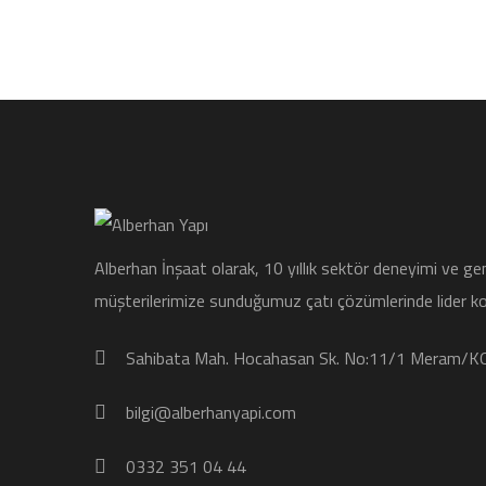
Alberhan İnşaat olarak, 10 yıllık sektör deneyimi ve geniş 
müşterilerimize sunduğumuz çatı çözümlerinde lider k
Sahibata Mah. Hocahasan Sk. No:11/1 Meram/
bilgi@alberhanyapi.com
0332 351 04 44