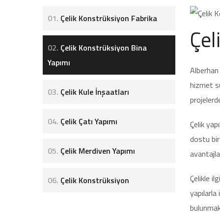
01.
Çelik Konstrüksiyon Fabrika
Çel
02.
Çelik Konstrüksiyon Bina
Yapımı
Alberhan 
hizmet su
03.
Çelik Kule İnşaatları
projelerd
04.
Çelik Çatı Yapımı
Çelik yapı
dostu bir
05.
Çelik Merdiven Yapımı
avantajlar
Çelikle i
06.
Çelik Konstrüksiyon
yapılarla
bulunmakt