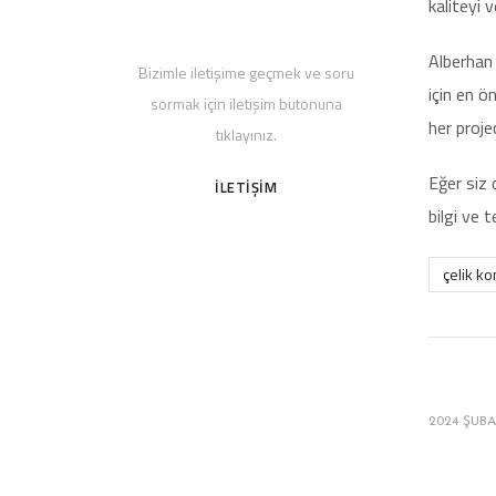
kaliteyi v
Bize Soru Sorun
Alberhan 
Bizimle iletişime geçmek ve soru
için en ö
sormak için iletişim butonuna
her proje
tıklayınız.
Eğer siz 
İLETİŞİM
bilgi ve 
çelik k
2024 ŞUBAT