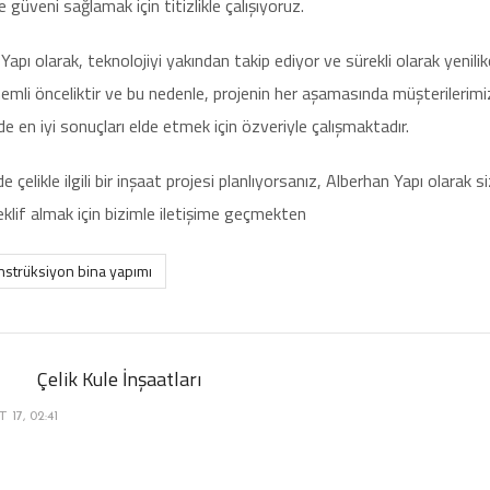
e güveni sağlamak için titizlikle çalışıyoruz.
Yapı olarak, teknolojiyi yakından takip ediyor ve sürekli olarak yenil
nemli önceliktir ve bu nedenle, projenin her aşamasında müşterilerimizl
de en iyi sonuçları elde etmek için özveriyle çalışmaktadır.
de çelikle ilgili bir inşaat projesi planlıyorsanız, Alberhan Yapı olara
teklif almak için bizimle iletişime geçmekten
onstrüksiyon bina yapımı
Çelik Kule İnşaatları
 17, 02:41