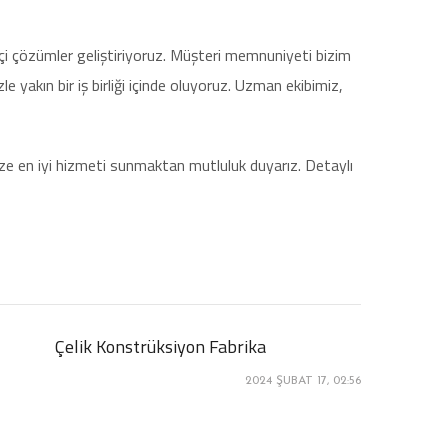
ikçi çözümler geliştiriyoruz. Müşteri memnuniyeti bizim
e yakın bir iş birliği içinde oluyoruz. Uzman ekibimiz,
k size en iyi hizmeti sunmaktan mutluluk duyarız. Detaylı
Çelik Konstrüksiyon Fabrika
2024 ŞUBAT 17, 02:56